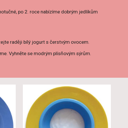
lnotučné, po 2. roce nabízíme dobrým jedlíkům
jte raději bílý jogurt s čerstvým ovocem.
ujeme. Vyhněte se modrým plísňovým sýrům.