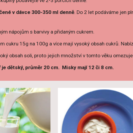
skupiny podávejte ve 2-3 porcích denně.
učené v dávce 300-350 ml denně
. Do 2 let podáváme jen p
.
ným nápojům s barvivy a přidaným cukrem.
m cukru 15g na 100g a více mají vysoký obsah cukrů. Nabíze
soký obsah soli, proto jejich množství v tomto věku omez
 je dětský, průměr 20 cm. Misky mají 12 či 8 cm.