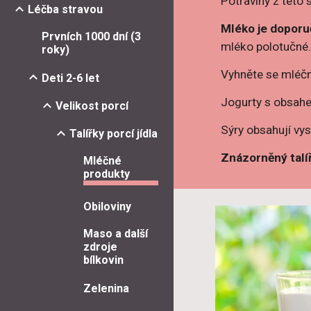
Potraviny z této 
Léčba stravou
Mléko je dopor
Prvních 1000 dní (3
mléko polotučné
roky)
Vyhněte se mléč
Deti 2-6 let
Jogurty s obsahe
Velikost porcí
Sýry obsahují vy
Talířky porcí jídla
Znázorněný talíř
Mléčné
produkty
Obiloviny
Maso a další
zdroje
bílkovin
Zelenina